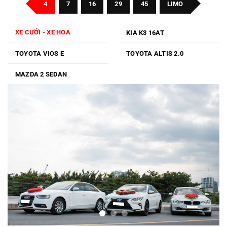
4
7
16
29
45
LIMO
XE CƯỚI - XE HOA
KIA K3 16AT
TOYOTA VIOS E
TOYOTA ALTIS 2.0
MAZDA 2 SEDAN