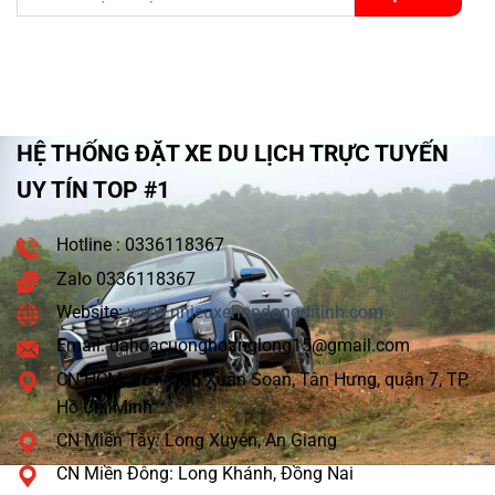
HỆ THỐNG ĐẶT XE DU LỊCH TRỰC TUYẾN
UY TÍN TOP #1
Hotline : 0336118367
Zalo 0336118367
Website:
www.nhieuxehopdongditinh.com
Email: dahoacuonghoanglong15@gmail.com
CN HCM: 861 Trần Xuân Soạn, Tân Hưng, quận 7, TP.
Hồ Chí Minh
CN Miền Tây: Long Xuyên, An Giang
CN Miền Đông: Long Khánh, Đồng Nai